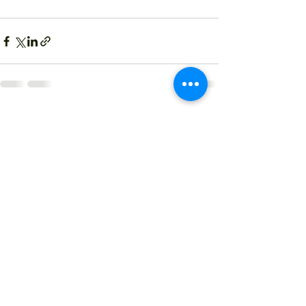
Posts récents
Voir tout