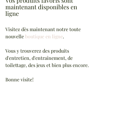
Vos produits favoris sont 
maintenant disponibles en 
ligne
Visitez dès maintenant notre toute 
nouvelle 
boutique en ligne
. 
Vous y trouverez des produits 
d'entretien, d'entraînement, de 
toilettage, des jeux et bien plus encore. 
Bonne visite!