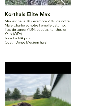
Korthals Elite Max
Korthals Élit
Max est né le 10 décembre 2018 de notre
Mâle né le 10 décemb
Male Charlie et notre Femelle Lattimo.
Tests de santé coude 
Test de santé; ADN, coudes, hanches et
chasse NA acquis.
Yeux (OFA)
COAT-Medium Dense 
Navdha NA prix 111
Coat ; Dense Medium harsh
Crédit photo NL phot
6 mois.