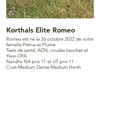
Korthals Elite Romeo
Korthals Elit
Romeo est né le 26 octobre 2022 de notre
Excellent griffon korth
femelle Petrus et Plume.
chasse
Tests de santé; ADN, coudes hanches et
Yeux OFA
Navdha NA prix 11 et UT prix 11
Coat-Medium Dense Medium Harsh