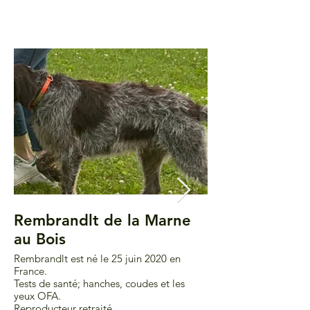
Rembrandlt de la Marne
Griffon chiot 
au Bois
semaines
Rembrandlt est né le 25 juin 2020 en
Le griffon un chien ex
France.
proche des humains et
Tests de santé; hanches, coudes et les
yeux OFA.
Reproducteur retraité