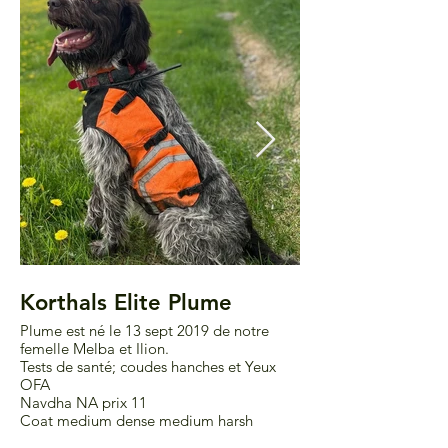
Korthals Elite Plume
Korthals Élite
Plume est né le 13 sept 2019 de notre
Mâle né le 13 septembre 2
femelle Melba et Ilion.
comme male reproducteur. 
Tests de santé; coudes hanches et Yeux
Chasse Navdha NA pri
OFA
COAT-Medium Dense 
Navdha NA prix 11
Crédit photo NL
Coat medium dense medium harsh