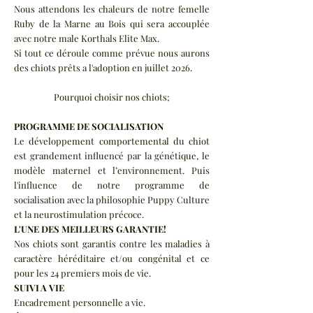
Nous attendons les chaleurs de notre femelle
Ruby de la Marne au Bois qui sera accouplée
avec notre male Korthals Elite Max.
​Si tout ce déroule comme prévue nous aurons
des chiots prêts a l'adoption en juillet 2026.
Pourquoi choisir nos chiots;
PROGRAMME DE SOCIALISATION
Le développement comportemental du chiot
est grandement influencé par la génétique, le
modèle maternel et l’environnement. Puis
l'influence de notre programme de
socialisation avec la philosophie Puppy Culture
et la neurostimulation précoce.
L'UNE DES MEILLEURS GARANTIE!
Nos chiots sont garantis contre les maladies à
caractère héréditaire et/ou congénital et ce
pour les 24 premiers mois de vie.
SUIVI A VIE
Encadrement personnelle a vie.