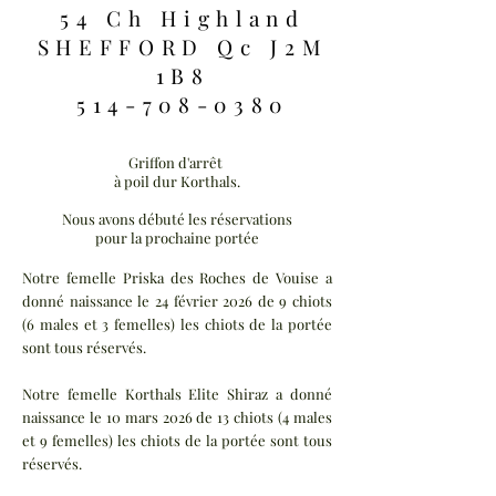
54 Ch Highland
SHEFFORD Qc J2M
1B8
514-708-0380
Griffon d'arrêt
à poil dur Korthals.
Nous avons débuté les réservations
pour la prochaine portée
Notre femelle Priska des Roches de Vouise a
donné naissance le 24 février 2026 de 9 chiots
(6 males et 3 femelles) les chiots de la portée
sont tous réservés.
Notre femelle Korthals Elite Shiraz a donné
naissance le 10 mars 2026 de 13 chiots (4 males
et 9 femelles) les chiots de la portée sont tous
réservés.