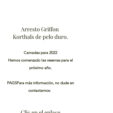
54 Ch Highland
SHEFFORD Qc J2M 1B8
514-708-0380
Arresto Griffon
Korthals de pelo duro.
Camadas para 2022
Hemos comenzado las reservas para el
próximo año.
PAGS
Para más información, no dude en
contactarnos:
Clic en el enlace