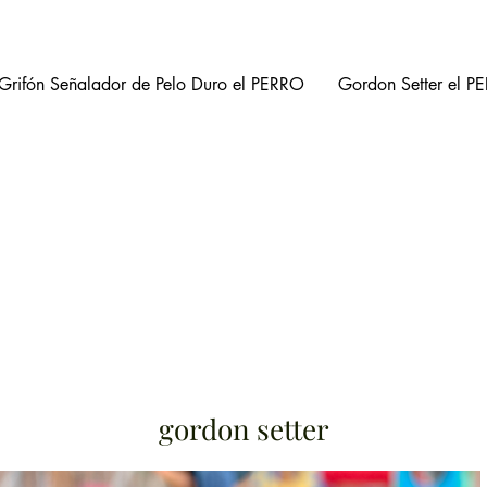
514-708-0380
 Grifón Señalador de Pelo Duro el PERRO
Gordon Setter el P
gordon setter