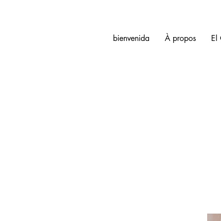
bienvenida
À propos
El