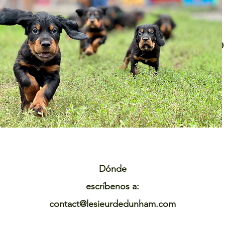
Camadas para 2022
Gordon Elite Neska
acimiento esperado el 27 de junio de 20
Las reservas están disponibles
PAGS
Para más información, no dude en contactarnos:
Clic en el enlace
Dónde
escríbenos a:
contact@lesieurdedunham.com