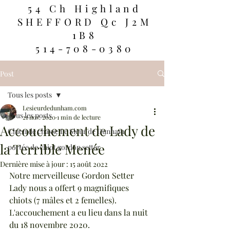
54 Ch Highland
SHEFFORD Qc J2M
1B8
514-708-0380
Post
Tous les posts
Lesieurdedunham.com
Tous les posts
21 nov. 2020
1 min de lecture
Accouchement de Lady de
Chien de chasse Le Sieur de Dunham
la Terrible Menée
portée de chiot gordon setter
Dernière mise à jour :
15 août 2022
Notre merveilleuse Gordon Setter 
Lady nous a offert 9 magnifiques 
chiots (7 mâles et 2 femelles). 
L'accouchement a eu lieu dans la nuit 
du 18 novembre 2020.  